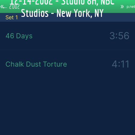
12-14-2002 - Studio 8H, NBC
«
»
←
2002
p.net
Studios - New York, NY
Set 1
3:56
46 Days
4:11
Chalk Dust Torture